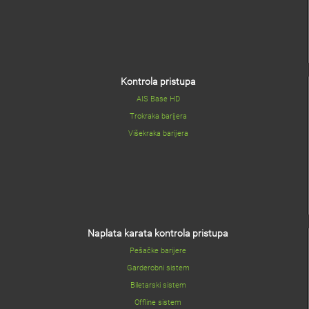
Kontrola pristupa
AIS Base HD
Trokraka barijera
Višekraka barijera
Naplata karata kontrola pristupa
Pešačke barijere
Garderobni sistem
Biletarski sistem
Offline sistem