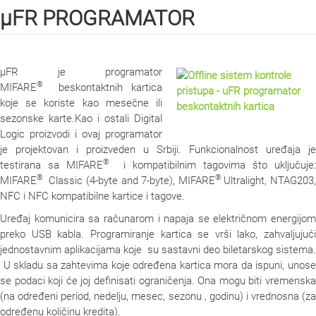
µFR PROGRAMATOR
µFR je programator
®
MIFARE
beskontaktnih kartica
koje se koriste kao mesečne ili
sezonske karte.Kao i ostali Digital
Logic proizvodi i ovaj programator
je projektovan i proizveden u Srbiji. Funkcionalnost uređaja je
®
testirana sa MIFARE
i kompatibilnim tagovima što uključuje:
®
®
MIFARE
Classic (4-byte and 7-byte), MIFARE
Ultralight, NTAG203,
NFC i NFC kompatibilne kartice i tagove.
Uređaj komunicira sa računarom i napaja se električnom energijom
preko USB kabla. Programiranje kartica se vrši lako, zahvaljujući
jednostavnim aplikacijama koje su sastavni deo biletarskog sistema.
U skladu sa zahtevima koje određena kartica mora da ispuni, unose
se podaci koji će joj definisati ograničenja. Ona mogu biti vremenska
(na određeni period, nedelju, mesec, sezonu , godinu) i vrednosna (za
određenu količinu kredita).