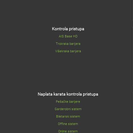
Kontrola pristupa
AIS Base HD
Trokraka barijera
Višekraka barijera
Naplata karata kontrola pristupa
Pešačke barijere
Garderobni sistem
Biletarski sistem
Offline sistem
Online sistem