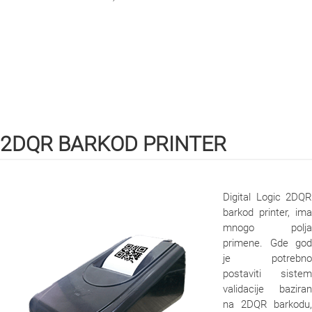
2DQR BARKOD PRINTER
Digital Logic 2DQR
barkod printer, ima
mnogo polja
primene. Gde god
je potrebno
postaviti sistem
validacije baziran
na 2DQR barkodu,