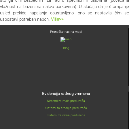
što ga čini bezbednim za rad u specifičnim uslovima (povećana
vlažnost na bazenima i akva parkovima). U slučaju da je štampanje
usled prekida napajanja obustavljeno, ono se nastavlja čim se
uspostavi potreban napon.
Više>>
Pronađite nas na mapi
Blog
Evidencija radnog vremena
Sistemi za mala preduzeća
Sistemi za srednja preduzeća
Sistemi za velika preduzeća