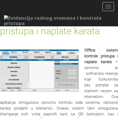
Togg
navig
Offline sistem kontrole
pristupa i naplate karata
Offline sistem
kontrole pristupa i
naplate karata –
osnovno je
softversko rešenje
koje funkcioniše
bez potrebe za
stalnom vezom sa
internetom. Ova
aplikacija omogućava osnovnu kontrolu rada sistema, odnosno
karata prodatih u biletarnici. Ovakav sistem Vam omogućava
štampanje svih vrsta papirnih karti sa QR barkodom, kao i