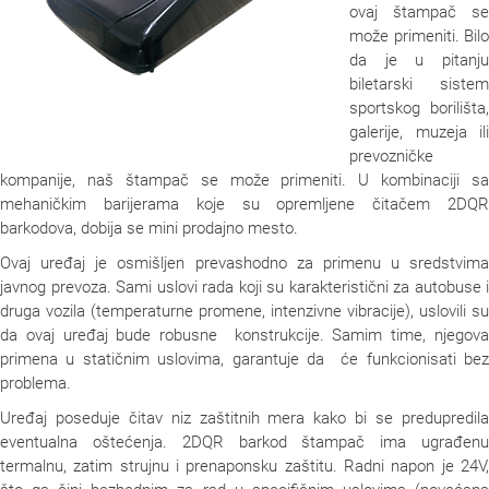
ovaj štampač se
može primeniti. Bilo
da je u pitanju
biletarski sistem
sportskog borilišta,
galerije, muzeja ili
prevozničke
kompanije, naš štampač se može primeniti. U kombinaciji sa
mehaničkim barijerama koje su opremljene čitačem 2DQR
barkodova, dobija se mini prodajno mesto.
Ovaj uređaj je osmišljen prevashodno za primenu u sredstvima
javnog prevoza. Sami uslovi rada koji su karakteristični za autobuse i
druga vozila (temperaturne promene, intenzivne vibracije), uslovili su
da ovaj uređaj bude robusne konstrukcije. Samim time, njegova
primena u statičnim uslovima, garantuje da će funkcionisati bez
problema.
Uređaj poseduje čitav niz zaštitnih mera kako bi se predupredila
eventualna oštećenja. 2DQR barkod štampač ima ugrađenu
termalnu, zatim strujnu i prenaponsku zaštitu. Radni napon je 24V,