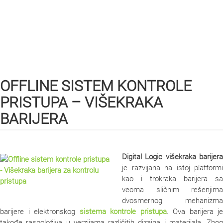
OFFLINE SISTEM KONTROLE
PRISTUPA – VIŠEKRAKA
BARIJERA
Digital Logic višekraka barijera
je razvijana na istoj platformi
kao i trokraka barijera sa
veoma sličnim rešenjima
dvosmernog mehanizma
barijere i elektronskog
sistema kontrole pristupa
. Ova barijera je
takođe raspoloživa u verzijama različitih dizajna i materijala. Zbog