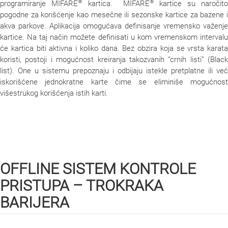
®
®
programiranje MIFARE
kartica. MIFARE
kartice su naročit
pogodne za korišćenje kao mesečne ili sezonske kartice za bazene i
akva parkove. Aplikacija omogućava definisanje vremensko važenje
kartice. Na taj način možete definisati u kom vremenskom intervalu
će kartica biti aktivna i koliko dana. Bez obzira koja se vrsta karata
koristi, postoji i mogućnost kreiranja takozvanih “crnih listi” (Black
list). One u sistemu prepoznaju i odbijaju istekle pretplatne ili već
iskorišćene jednokratne karte čime se eliminiše mogućnost
višestrukog korišćenja istih karti.
OFFLINE SISTEM KONTROLE
PRISTUPA – TROKRAKA
BARIJERA