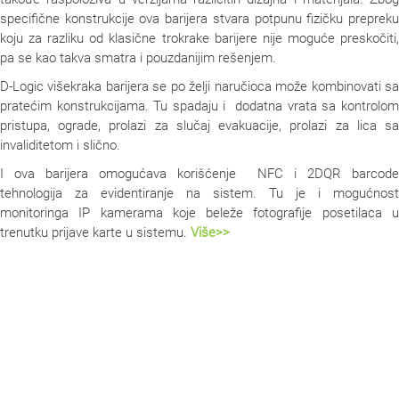
specifične konstrukcije ova barijera stvara potpunu fizičku prepreku
koju za razliku od klasične trokrake barijere nije moguće preskočiti,
pa se kao takva smatra i pouzdanijim rešenjem.
D-Logic višekraka barijera se po želji naručioca može kombinovati sa
pratećim konstrukcijama. Tu spadaju i dodatna vrata sa kontrolom
pristupa, ograde, prolazi za slučaj evakuacije, prolazi za lica sa
invaliditetom i slično.
I ova barijera omogućava korišćenje NFC i 2DQR barcode
tehnologija za evidentiranje na sistem. Tu je i mogućnost
monitoringa IP kamerama koje beleže fotografije posetilaca u
trenutku prijave karte u sistemu.
Više>>