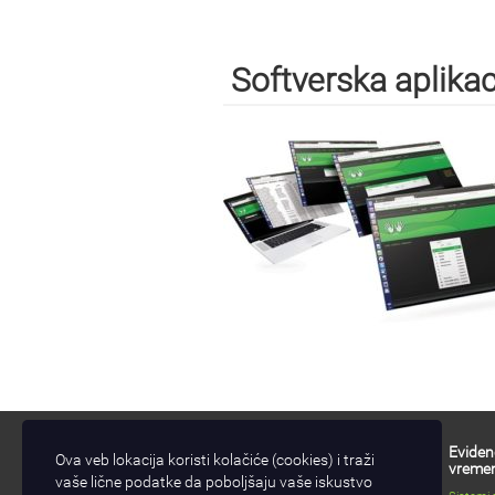
Softverska aplikac
Pronađite nas na mapi
Eviden
Ova veb lokacija koristi kolačiće (cookies) i traži
vreme
vaše lične podatke da poboljšaju vaše iskustvo