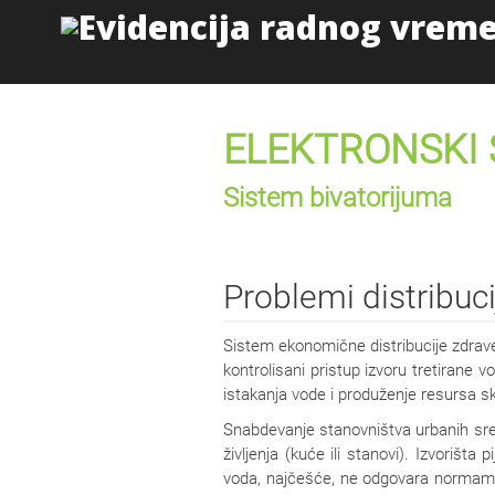
ELEKTRONSKI 
Sistem bivatorijuma
Problemi distribuc
Sistem ekonomične distribucije zdrav
kontrolisani pristup izvoru tretirane
istakanja vode i produženje resursa s
Snabdevanje stanovništva urbanih sre
življenja (kuće ili stanovi). Izvoriš
voda, najčešće, ne odgovara normama 