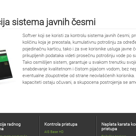
ija sistema javnih česmi
Softver koji se koristi za kontrolu sistema javnih česmi, p
količinu koja je preostala, kumulativnu potrošnju za određ
pojedinačnu karticu, tako i za sve korisnike usluga javn
prikupljenih podataka videti prosečnu potrošnju vode po s
Tako osmišljen sistem, garantuje u svakom trenutku svoj
snabdevanje kvalitetnom i čistom pijaćom vodom, bez nepo
eventualne zloupotrebe od strane neovlašćenih korisnika. O
kapaciteti ostaju očuvani, a skupocena postrojenja se am
cija radnog
Kontrola pristupa
Naplata karata ko
na
pristupa
AIS Base HD