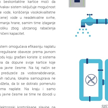
ik beskontaktne kartice moći da
Ovakav sistem isključuje mogućnost
e vode, korišćenja visokokvalitetne
cene) vode u neadekvatne svrhe,
emanja hrane, samim time izlaganje
rošku zbog ubrzanog rabaćenja
ničeni kapacitet.
sistem omogućava efikasniju naplatu
regulisane obaveze prema javnom
du koju građani koriste iz sistema
a da dopune svoje kartice koje
ema javne česme. Na taj način se
o preduzeće za vodosnabdevanje,
nih računa, lokalna samouprava ne
džeta, da bi se dotiralo pomenuto
tema naplate. Na kraju i samo
iru javne česme se time ne dovodi u
ektronski kontrolisane slavine na