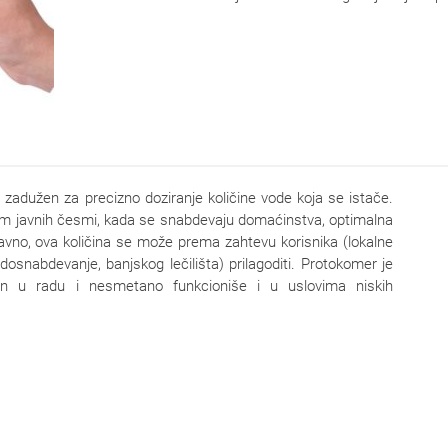
e zadužen za precizno doziranje količine vode koja se istače.
tem javnih česmi, kada se snabdevaju domaćinstva, optimalna
aravno, ova količina se može prema zahtevu korisnika (lokalne
snabdevanje, banjskog lečilišta) prilagoditi. Protokomer je
dan u radu i nesmetano funkcioniše i u uslovima niskih