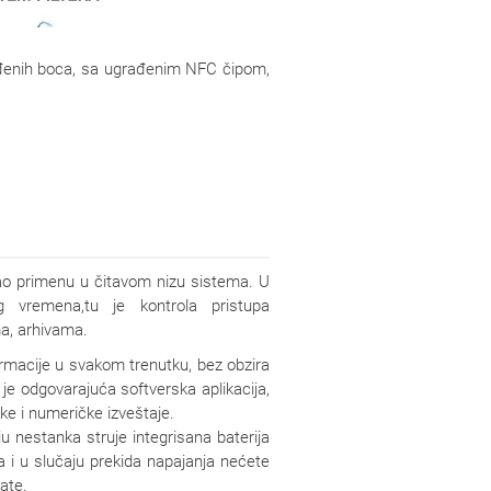
rađenih boca, sa ugrađenim NFC čipom,
šao primenu u čitavom nizu sistema. U
 vremena,tu je kontrola pristupa
a, arhivama.
ormacije u svakom trenutku, bez obzira
 je odgovarajuća softverska aplikacija,
čke i numeričke izveštaje.
 nestanka struje integrisana baterija
a i u slučaju prekida napajanja nećete
rate.