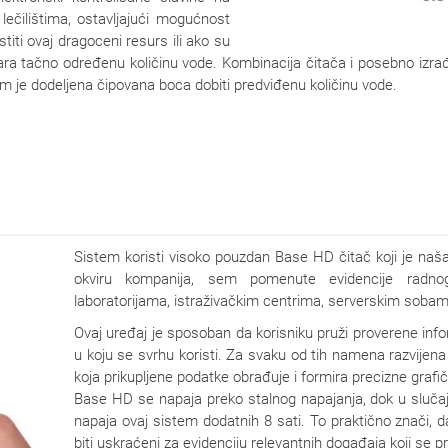
lečilištima, ostavljajući mogućnost
iti ovaj dragoceni resurs ili ako su
ekara tačno određenu količinu vode. Kombinacija čitača i posebno iz
em je dodeljena čipovana boca dobiti predviđenu količinu vode.
Sistem koristi visoko pouzdan Base HD čitač koji je na
okviru kompanija, sem pomenute evidencije radnog
laboratorijama, istraživačkim centrima, serverskim sobam
Ovaj uređaj je sposoban da korisniku pruži proverene inf
u koju se svrhu koristi. Za svaku od tih namena razvijena
koja prikupljene podatke obrađuje i formira precizne grafi
Base HD se napaja preko stalnog napajanja, dok u slučaju
napaja ovaj sistem dodatnih 8 sati. To praktično znači, d
biti uskraćeni za evidenciju relevantnih događaja koji se p