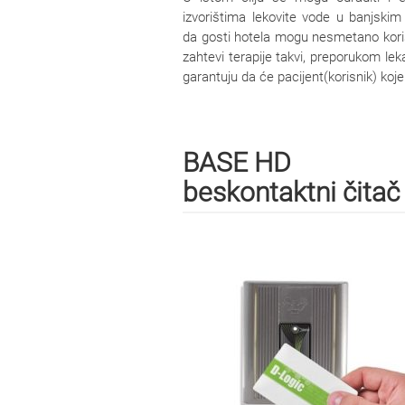
izvorištima lekovite vode u banjskim 
da gosti hotela mogu nesmetano korist
zahtevi terapije takvi, preporukom l
garantuju da će pacijent(korisnik) koj
BASE HD
beskontaktni čitač