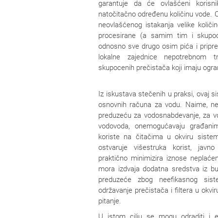
garantuje da će ovlašćeni korisn
natočitačno određenu količinu vode. 
neovlašćenog istakanja velike količin
procesirane (a samim tim i skupo
odnosno sve drugo osim pića i pripr
lokalne zajednice nepotrebnom t
skupocenih prečistača koji imaju ogra
Iz iskustava stečenih u praksi, ovaj 
osnovnih računa
za vodu. Naime,
ne
preduzeću za vodosnabdevanje, za vo
vodovoda, onemogućavaju građanim
koriste na čitačima u okviru sist
ostvaruje višestruka korist, javn
praktično minimizira iznose neplaće
mora izdvaja dodatna sredstva iz bu
preduzeće zbog neefikasnog sis
održavanje prečistača i filtera u okv
pitanje.
U istom cilju se mogu odraditi i el