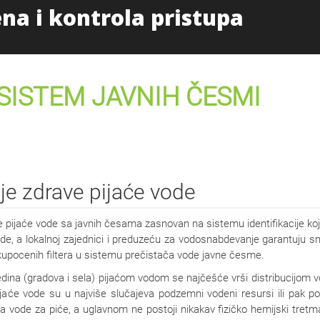
Početna
Proizvodi i uslug
SISTEM
JAVNIH ČESMI
ije zdrave pijaće vode
e pijaće vode sa javnih česama zasnovan na sistemu identifikacije k
 vode, a lokalnoj zajednici i preduzeću za vodosnabdevanje garantuju
kupocenih filtera u sistemu prečistača vode javne česme.
dina (gradova i sela) pijaćom vodom se najčešće vrši distribucijom
ta pijaće vode su u najviše slučajeva podzemni vodeni resursi ili pak
vode za piće, a uglavnom ne postoji nikakav fizičko hemijski tretm