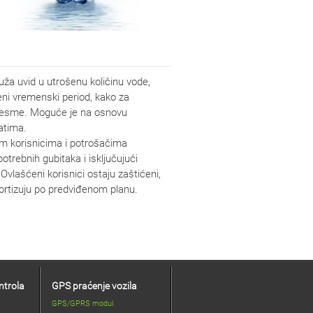
ruža uvid u utrošenu količinu vode,
eni vremenski period, kako za
e česme. Moguće je na osnovu
atima.
im korisnicima i potrošačima
trebnih gubitaka i isključujući
vlašćeni korisnici ostaju zaštićeni,
ortizuju po predviđenom planu.
ntrola
GPS praćenje vozila
GPS/GPRS modul