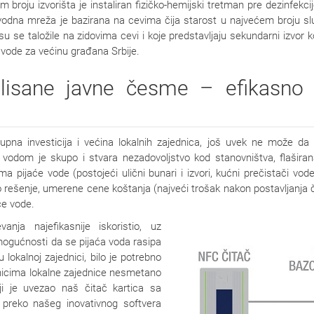
roju izvorišta je instaliran fizičko-hemijski tretman pre dezinfekcije
vodna mreža je bazirana na cevima čija starost u najvećem broju slu
 se taložile na zidovima cevi i koje predstavljaju sekundarni izvor 
 vode za većinu građana Srbije.
rolisane javne česme – efikasno
rupna investicija i većina lokalnih zajednica, još uvek ne može da i
odom je skupo i stvara nezadovoljstvo kod stanovništva, flaširan
ima pijaće vode (postojeći ulični bunari i izvori, kućni prečistači v
rešenje, umerene cene koštanja (najveći trošak nakon postavljanja
aće vode.
ja najefikasnije iskoristio, uz
 mogućnosti da se pijaća voda rasipa
 lokalnoj zajednici, bilo je potrebno
dnicima lokalne zajednice nesmetano
i je uvezao naš čitač kartica sa
, preko našeg inovativnog softvera