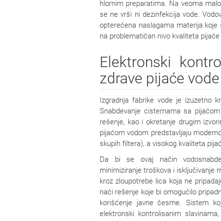
hlornim preparatima. Na veoma malom b
se ne vrši ni dezinfekcija vode. Vodo
opterećena naslagama materija koje su
na problematičan nivo kvaliteta pijaće
Elektronski kont
zdrave pijaće vode
Izgradnja fabrike vode je izuzetno k
Snabdevanje cisternama sa pijaćom v
rešenje, kao i okretanje drugim izvor
pijaćom vodom predstavljaju moderno 
skupih filtera), a visokog kvaliteta pij
Da bi se ovaj način vodosnabdevan
minimiziranje troškova i isključivanje
kroz zloupotrebe lica koja ne pripadaju
naći rešenje koje bi omogućilo pripa
korišćenje javne česme. Sistem koj
elektronski kontrolisanim slavinama