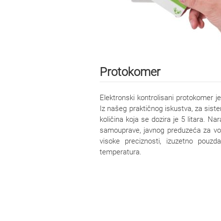
Protokomer
Elektronski kontrolisani protokomer j
Iz našeg praktičnog iskustva, za sis
količina koja se dozira je 5 litara. N
samouprave, javnog preduzeća za vodo
visoke preciznosti, izuzetno pouz
temperatura.