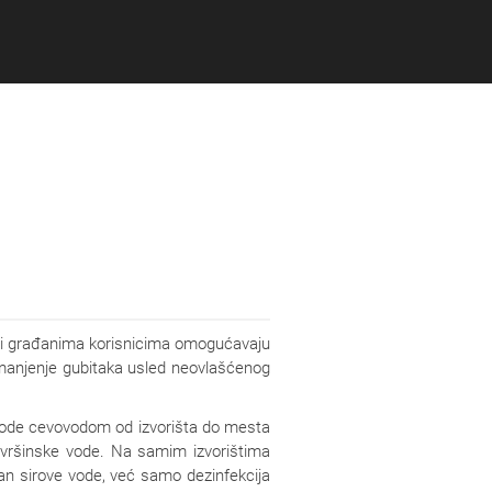
e
Podrška
O nama
Kontakt
oji građanima korisnicima omogućavaju
 smanjenje gubitaka usled neovlašćenog
 vode cevovodom od izvorišta do mesta
 površinske vode. Na samim izvorištima
an sirove vode, već samo dezinfekcija