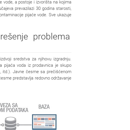
 vode, a postoje i izvorišta na kojima
čajeva prevazilazi 30 godina starosti,
kontaminacije pijaće vode. Sve ukazuje
 rešenje problema
zdvoji sredstva za njihovu izgradnju.
a pijaća voda iz prodavnica je skupo
ode, itd.). Javne česme sa prečišćenom
 česme predstavlja redovno održavanje