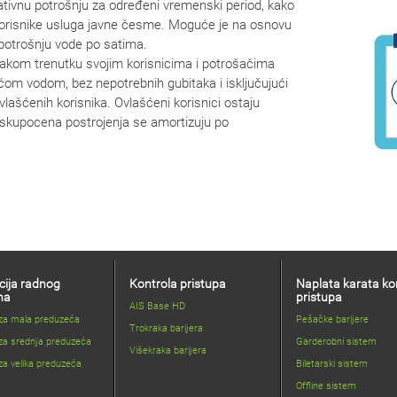
lativnu potrošnju za određeni vremenski period, kako
 korisnike usluga javne česme. Moguće je na osnovu
 potrošnju vode po satima.
vakom trenutku svojim korisnicima i potrošačima
ćom vodom, bez nepotrebnih gubitaka i isključujući
lašćenih korisnika. Ovlašćeni korisnici ostaju
a skupocena postrojenja se amortizuju po
cija radnog
Kontrola pristupa
Naplata karata ko
na
pristupa
AIS Base HD
 za mala preduzeća
Pešačke barijere
Trokraka barijera
za srednja preduzeća
Garderobni sistem
Višekraka barijera
za velika preduzeća
Biletarski sistem
Offline sistem