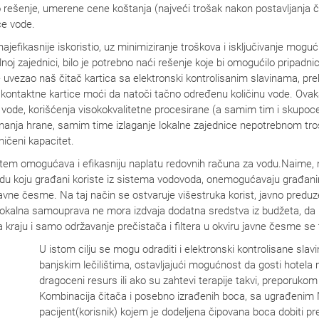
rešenje, umerene cene koštanja (najveći trošak nakon postavljanja 
aće vode.
jefikasnije iskoristio, uz minimiziranje troškova i isključivanje mogu
alnoj zajednici, bilo je potrebno naći rešenje koje bi omogućilo pripa
e uvezao naš čitač kartica sa elektronski kontrolisanim slavinama, pr
eskontaktne kartice moći da natoči tačno određenu količinu vode. Ova
e vode, korišćenja visokokvalitetne procesirane (a samim tim i skupo
manja hrane, samim time izlaganje lokalne zajednice nepotrebnom tr
ničeni kapacitet.
sistem omogućava i efikasniju naplatu redovnih računa za vodu.Naime
u koju građani koriste iz sistema vodovoda, onemogućavaju građani
javne česme. Na taj način se ostvaruje višestruka korist, javno pred
 lokalna samouprava ne mora izdvaja dodatna sredstva iz budžeta, da
kraju i samo održavanje prečistača i filtera u okviru javne česme se 
U istom cilju se mogu odraditi i elektronski kontrolisane slav
banjskim lečilištima, ostavljajući mogućnost da gosti hotela
dragoceni resurs ili ako su zahtevi terapije takvi, preporuko
Kombinacija čitača i posebno izrađenih boca, sa ugrađenim
pacijent(korisnik) kojem je dodeljena čipovana boca dobiti pr