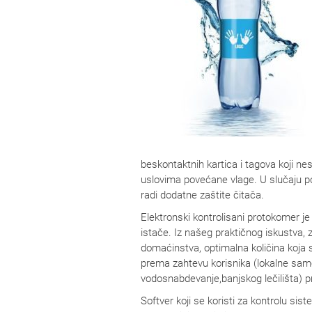
beskontaktnih kartica i tagova koji n
uslovima povećane vlage. U slučaju po
radi dodatne zaštite čitača.
Elektronski kontrolisani protokomer je
istače. Iz našeg praktičnog iskustva,
domaćinstva, optimalna količina koja s
prema zahtevu korisnika (lokalne sam
vodosnabdevanje,banjskog lečilišta) pri
Softver koji se koristi za kontrolu si