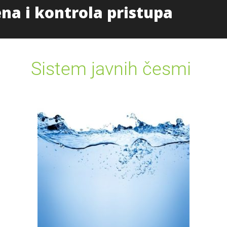
Početna
Proizvodi i uslug
Sistem javnih česmi