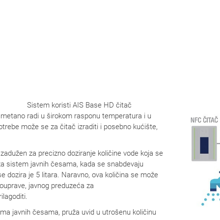
Sistem koristi AIS Base HD čitač
esmetano radi u širokom rasponu temperatura i u
trebe može se za čitač izraditi i posebno kućište,
 zadužen za precizno doziranje količine vode koja se
 za sistem javnih česama, kada se snabdevaju
e dozira je 5 litara. Naravno, ova količina se može
ouprave, javnog preduzeća za
lagoditi.
stema javnih česama, pruža uvid u utrošenu količinu