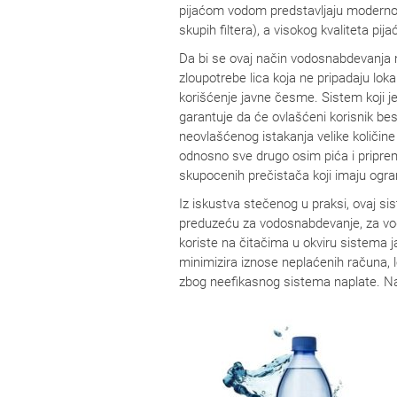
pijaćom vodom predstavljaju moderno 
skupih filtera), a visokog kvaliteta pij
Da bi se ovaj način vodosnabdevanja na
zloupotrebe lica koja ne pripadaju lok
korišćenje javne česme. Sistem koji j
garantuje da će ovlašćeni korisnik b
neovlašćenog istakanja velike količin
odnosno sve drugo osim pića i pripre
skupocenih prečistača koji imaju ogra
Iz iskustva stečenog u praksi, ovaj 
preduzeću za vodosnabdevanje, za vod
koriste na čitačima u okviru sistema 
minimizira iznose neplaćenih računa,
zbog neefikasnog sistema naplate. Na 