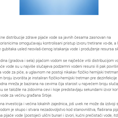
ne distribucije zdrave pijaće vode sa javnih česama zasnovan na
korisnicima omogućavaju kontrolisani pristup izvoru tretirane vo-de, a 
gubitaka usled neovlaš-ćenog istakanja vode i produženje resursa sk
dina (gradova i sela) pijaćom vodom se najčešće vrši distribucijom 
 pijaće vode su u najviše slučajeva podzemni vodeni resursi ili pak pov
ode za piće, a uglavnom ne postoji nikakav fizičko hemijski tretman
oju izvorišta je instaliran fizičko-hemijski tretman pre dezinfekcije v
odna mreža je bazirana na cevima čija starost u najvećem broju slučaj
 se taložile na zidovima cevi i koje predstavljaju sekundarni izvor ko
 vode za većinu građana Srbije.
na investicija i većina lokalnih zajednica, još uvek ne može da izdvoji 
om je skupo i stvara nezadovoljstvo kod stanovništva, flaširana pij
a pijaće vode (postojeći ulični bunari i izvori, kućni prečistači vode,