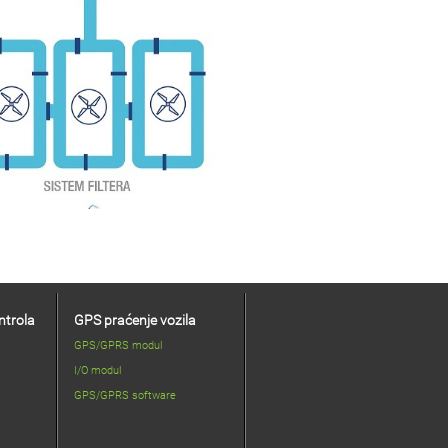
ntrola
GPS praćenje vozila
GPS/GPRS modul
I/O modul
GPS/GPRS software