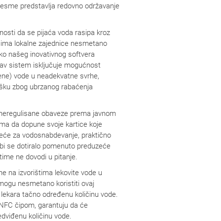
česme predstavlja redovno održavanje
ćnosti da se pijaća voda rasipa kroz
dnicima lokalne zajednice nesmetano
eko našeg inovativnog softvera
kav sistem isključuje mogućnost
cene) vode u neadekvatne svrhe,
ošku zbog ubrzanog rabaćenja
, neregulisane obaveze prema javnom
ma da dopune svoje kartice koje
uzeće za vodosnabdevanje, praktično
 bi se dotiralo pomenuto preduzeće
time ne dovodi u pitanje.
ine na izvorištima lekovite vode u
 mogu nesmetano koristiti ovaj
m lekara tačno određenu količinu vode.
 NFC čipom, garantuju da će
edviđenu količinu vode.