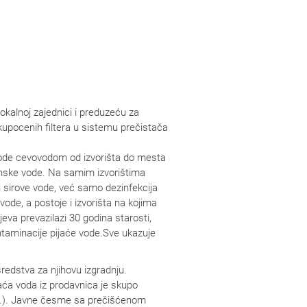
lokalnoj zajednici i preduzeću za
upocenih filtera u sistemu prečistača
vode cevovodom od izvorišta do mesta
ršinske vode. Na samim izvorištima
 sirove vode, već samo dezinfekcija
ode, a postoje i izvorišta na kojima
eva prevazilazi 30 godina starosti,
ntaminacije pijaće vode.Sve ukazuje
sredstva za njihovu izgradnju.
aća voda iz prodavnica je skupo
 itd.). Javne česme sa prečišćenom