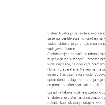
Sistem bivatorijuma- sistem ekonomič
sistemu identifikacije koji građanima 
vodosnabdevanje garantuju smanjenje 
vode javne česme.
Snabdevanje stanovništva urbanih sre
življenja (kuće ili stanovi). Izvorišta
voda, najčešće, ne odgovara normama v
hlornim preparatima. Na veoma malom br
se ne vrši ni dezinfekcija vode. Vodov
opterećena naslagama materija koje su
na problematičan nivo kvaliteta pijaće
Izgradnja fabrike vode je izuzetno krup
Snabdevanje cisternama sa pijaćom vod
rešenje, kao i okretanje drugim izvorim