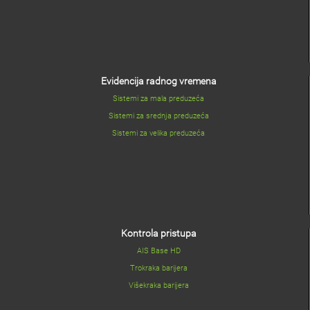
Evidencija radnog vremena
Sistemi za mala preduzeća
Sistemi za srednja preduzeća
Sistemi za velika preduzeća
Kontrola pristupa
AIS Base HD
Trokraka barijera
Višekraka barijera