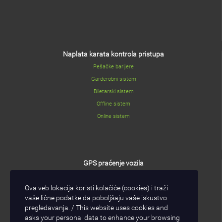
Naplata karata kontrola pristupa
Pešačke barijere
Garderobni sistem
Biletarski sistem
Offline sistem
Online sistem
GPS praćenje vozila
GPS/GPRS modul
Ova veb lokacija koristi kolačiće (cookies) i traži
I/O modul
vaše lične podatke da poboljšaju vaše iskustvo
GPS/GPRS software
pregledavanja. / This website uses cookies and
asks your personal data to enhance your browsing