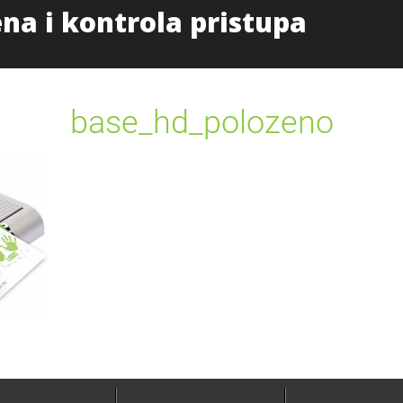
Početna
Proizvodi i uslug
base_hd_polozeno