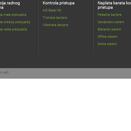
cija radnog
Kontrola pristupa
Naplata karata ko
na
pristupa
AIS Base HD
 za mala preduzeća
Pešačke barijere
Trokraka barijera
za srednja preduzeća
Garderobni sistem
Višekraka barijera
za velika preduzeća
Biletarski sistem
Offline sistem
Online sistem
erved.