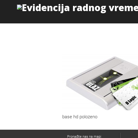
base hd polozeno
Pronađite nas na mapi