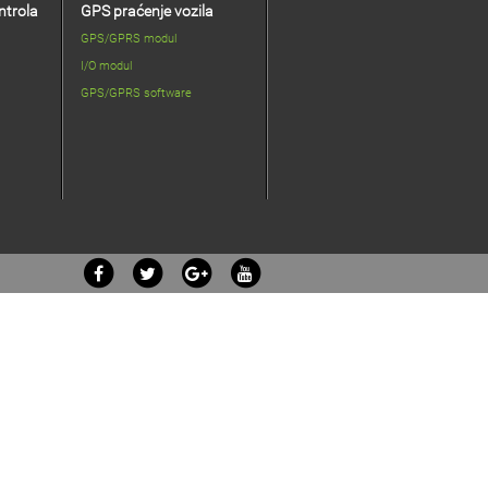
ntrola
GPS praćenje vozila
GPS/GPRS modul
I/O modul
GPS/GPRS software