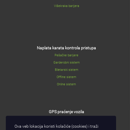
Višekraka barijera
Naplata karata kontrola pristupa
Pešačke barijere
Garderobni sistem
Biletarski sistem
Offline sistem
Online sistem
GPS praćenje vozila
GPS/GPRS modul
Ova veb lokacija koristi kolačiće (cookies) i traži
I/O modul