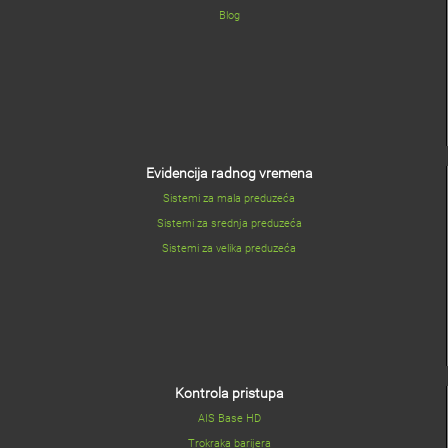
Blog
Evidencija radnog vremena
Sistemi za mala preduzeća
Sistemi za srednja preduzeća
Sistemi za velika preduzeća
Kontrola pristupa
AIS Base HD
Trokraka barijera