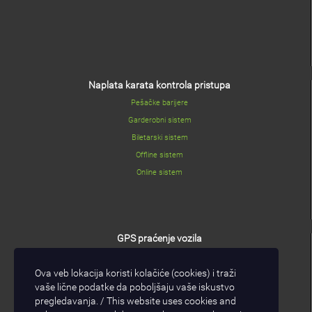
Naplata karata kontrola pristupa
Pešačke barijere
Garderobni sistem
Biletarski sistem
Offline sistem
Online sistem
GPS praćenje vozila
GPS/GPRS modul
Ova veb lokacija koristi kolačiće (cookies) i traži
I/O modul
vaše lične podatke da poboljšaju vaše iskustvo
GPS/GPRS software
pregledavanja. / This website uses cookies and