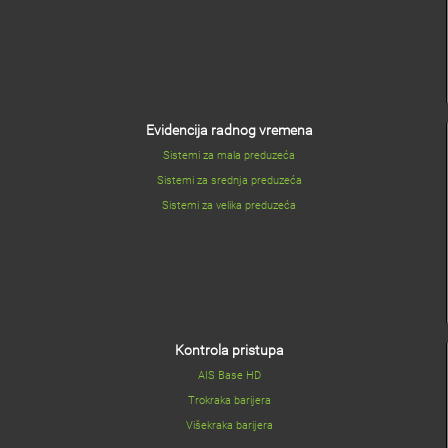
Evidencija radnog vremena
Sistemi za mala preduzeća
Sistemi za srednja preduzeća
Sistemi za velika preduzeća
Kontrola pristupa
AIS Base HD
Trokraka barijera
Višekraka barijera