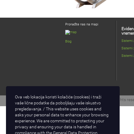
Pronađite nas na mapi
Eviden
vreme
Sistemi
Blog
Sistemi 
Sistemi 
Ova veb lokacija koristi kolačiće (cookies) i traži
Copyright © 2017 D-Logic. All rights res
vaše lične podatke da poboljšaju vaše iskustvo
pregledavanja. / This website uses cookies and
asks your personal data to enhance your browsing
experience. We are committed to protecting your
privacy and ensuring your data is handled in
compliance with the
General Data Protection