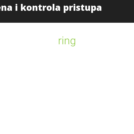
Početna
Proizvodi i uslug
ring