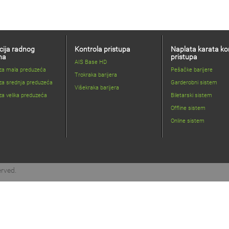
cija radnog
Kontrola pristupa
Naplata karata ko
na
pristupa
AIS Base HD
 za mala preduzeća
Pešačke barijere
Trokraka barijera
za srednja preduzeća
Garderobni sistem
Višekraka barijera
za velika preduzeća
Biletarski sistem
Offline sistem
Online sistem
erved.