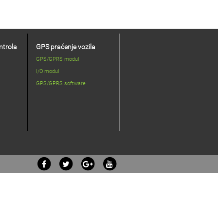
ntrola
GPS praćenje vozila
GPS/GPRS modul
I/O modul
GPS/GPRS software