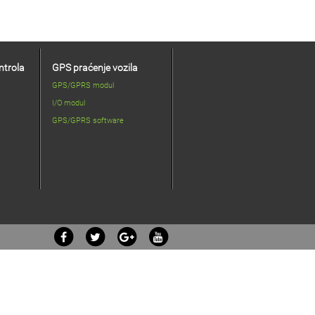
ntrola
GPS praćenje vozila
GPS/GPRS modul
I/O modul
GPS/GPRS software