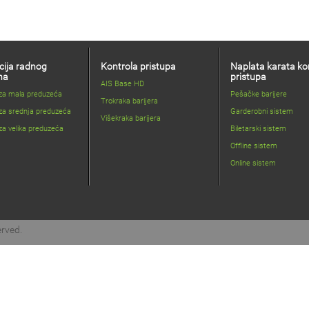
cija radnog
Kontrola pristupa
Naplata karata ko
na
pristupa
AIS Base HD
 za mala preduzeća
Pešačke barijere
Trokraka barijera
za srednja preduzeća
Garderobni sistem
Višekraka barijera
za velika preduzeća
Biletarski sistem
Offline sistem
Online sistem
erved.