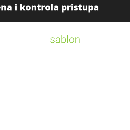
Početna
Proizvodi i uslug
sablon