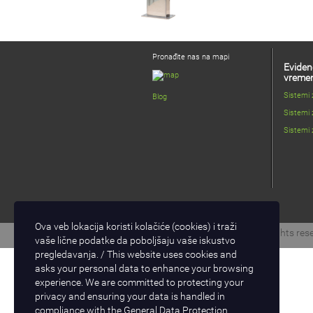
Pronađite nas na mapi
Eviden
vreme
Sistemi
Blog
Sistemi 
Sistemi 
Ova veb lokacija koristi kolačiće (cookies) i traži
Copyright © 2017 D-Logic. All rights res
vaše lične podatke da poboljšaju vaše iskustvo
pregledavanja. / This website uses cookies and
asks your personal data to enhance your browsing
experience. We are committed to protecting your
privacy and ensuring your data is handled in
compliance with the
General Data Protection