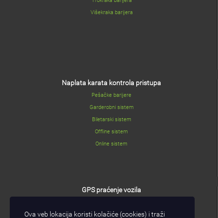
Trokraka barijera
Višekraka barijera
Naplata karata kontrola pristupa
Pešačke barijere
Garderobni sistem
Biletarski sistem
Offline sistem
Online sistem
GPS praćenje vozila
GPS/GPRS modul
Ova veb lokacija koristi kolačiće (cookies) i traži
I/O modul