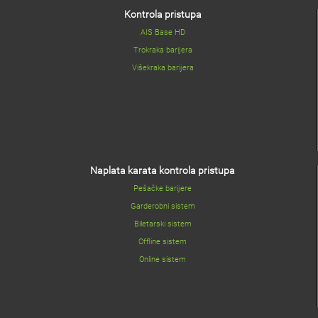
Kontrola pristupa
AIS Base HD
Trokraka barijera
Višekraka barijera
Naplata karata kontrola pristupa
Pešačke barijere
Garderobni sistem
Biletarski sistem
Offline sistem
Online sistem