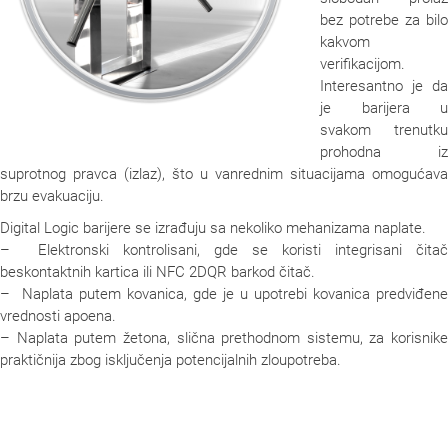
bez potrebe za bilo
kakvom
verifikacijom.
Interesantno je da
je barijera u
svakom trenutku
prohodna iz
suprotnog pravca (izlaz), što u vanrednim situacijama omogućava
brzu evakuaciju.
Digital Logic barijere se izrađuju sa nekoliko mehanizama naplate.
– Elektronski kontrolisani, gde se koristi integrisani čitač
beskontaktnih kartica ili NFC 2DQR barkod čitač.
– Naplata putem kovanica, gde je u upotrebi kovanica predviđene
vrednosti apoena.
– Naplata putem žetona, slična prethodnom sistemu, za korisnike
praktičnija zbog isključenja potencijalnih zloupotreba.