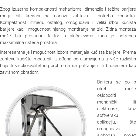
Zbog izuzetne kompaktnosti mehanizma, dimenzije i težina barijere
mogu biti kreirani na osnovu zahteva i potreba korisnika.
Kompaktnost između ostalog, omogućava i veliki izbor kućišta
barijere kao i mogućnost njenog montiranja na zid. Zidna montaža
može biti presudan faktor u slučajevima kada je potrebna
maksimalna ušteda prostora.
Interesantna je i mogućnost izbora materijala kućišta barijere. Prema
zahtevu kućišta mogu biti izrađena od aluminijuma u više različitih
boja ili visokokvalitetnog prohroma sa poliranjem ili brušenjem kao
završnom obradom.
Barijera se po p
otrebi može
osloboditi
mehanički ili
elektronski, kroz
softversku
aplikaciju, što
omogućava
slobodan prolaz