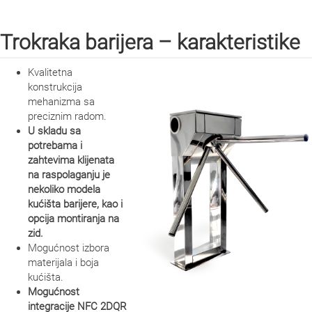
Trokraka barijera – karakteristike
Kvalitetna
konstrukcija
mehanizma sa
preciznim radom.
U skladu sa
potrebama i
zahtevima klijenata
na raspolaganju je
nekoliko modela
kućišta barijere, kao i
opcija montiranja na
zid.
Mogućnost izbora
materijala i boja
kućišta.
Mogućnost
integracije NFC 2DQR