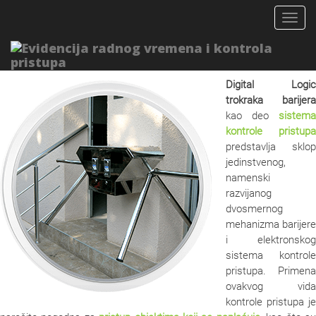
Togg
navig
Trokraka barijera
Digital Logic
trokraka barijera
kao deo
sistema
kontrole pristupa
predstavlja sklop
jedinstvenog,
namenski
razvijanog
dvosmernog
mehanizma barijere
i elektronskog
sistema kontrole
pristupa. Primena
ovakvog vida
kontrole pristupa je