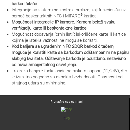
barkod čitača.
Integracija sa sistemima kontrole prolaza, koji funkcionišu uz
®
pomoć beskontaktnih NFC i MIFARE
kartica.
Mogućnost integracije IP kamere. Kamera beleži svaku
verifikaciju karte ili beskontaktne kartice.
Mogućnost dodavanja “crnih listi”: iskorišćene karte ili kartice
kojima je istekla važnost, ne mogu se koristiti.
Kod barijera sa ugrađenim NFC 2DQR barkod čitačem,
moguće je koristiti karte sa barkodom odštampanim na papiru
slabijeg kvaliteta. Očitavanje barkoda je pouzdano, nezavisno
od nivoa ambijentalnog osvetljenja.
Trokraka barijere funkcioniše na niskom naponu (12/24V), što
je izuzetno pogodno sa aspekta bezbednosti. Opasnosti od
strujnog udara su minimalne.
Pronađite nas na mapi
Blog