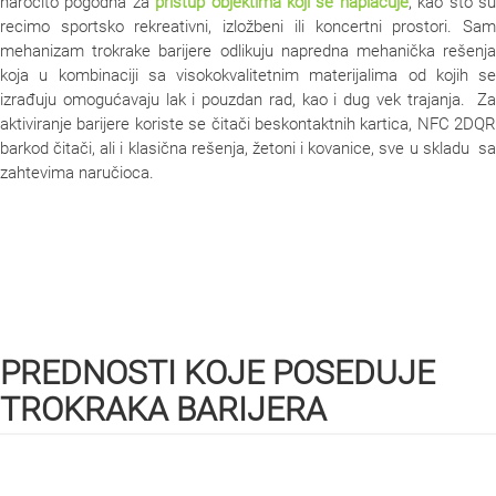
naročito pogodna za
pristup objektima koji se naplaćuje
, kao što s
recimo sportsko rekreativni, izložbeni ili koncertni prostori. Sam
mehanizam trokrake barijere odlikuju napredna mehanička rešenja
koja u kombinaciji sa visokokvalitetnim materijalima od kojih se
izrađuju omogućavaju lak i pouzdan rad, kao i dug vek trajanja. Za
aktiviranje barijere koriste se čitači beskontaktnih kartica, NFC 2DQR
barkod čitači, ali i klasična rešenja, žetoni i kovanice, sve u skladu sa
zahtevima naručioca.
PREDNOSTI KOJE POSEDUJE
TROKRAKA BARIJERA