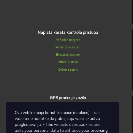
Naplata karata kontrola pristupa
Pešačke barijere
Garderobni sistem
Biletarski sistem
Offline sistem
Online sistem
GPS praćenje vozila
GPS/GPRS modul
Ova veb lokacija koristi kolačiće (cookies) i traži
I/O modul
vaše lične podatke da poboljšaju vaše iskustvo
GPS/GPRS software
pregledavanja. / This website uses cookies and
asks your personal data to enhance your browsing