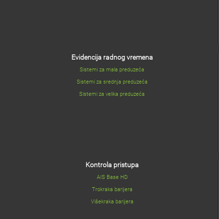
Evidencija radnog vremena
Sistemi za mala preduzeća
Sistemi za srednja preduzeća
Sistemi za velika preduzeća
Kontrola pristupa
AIS Base HD
Trokraka barijera
Višekraka barijera