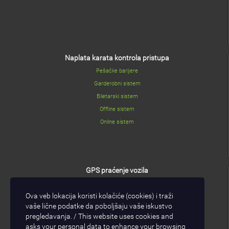
Naplata karata kontrola pristupa
Pešačke barijere
Garderobni sistem
Biletarski sistem
Offline sistem
Online sistem
GPS praćenje vozila
GPS/GPRS modul
Ova veb lokacija koristi kolačiće (cookies) i traži
I/O modul
vaše lične podatke da poboljšaju vaše iskustvo
GPS/GPRS software
pregledavanja. / This website uses cookies and
asks your personal data to enhance your browsing