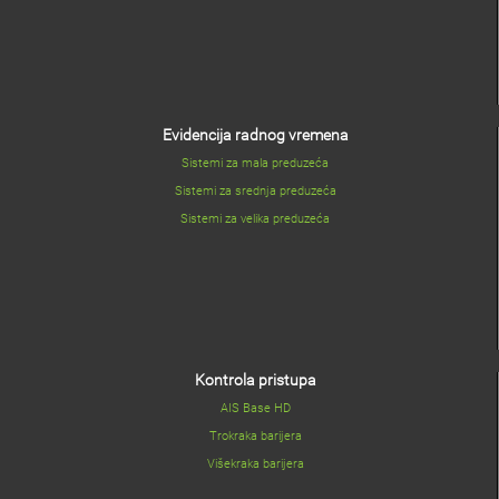
Evidencija radnog vremena
Sistemi za mala preduzeća
Sistemi za srednja preduzeća
Sistemi za velika preduzeća
Kontrola pristupa
AIS Base HD
Trokraka barijera
Višekraka barijera