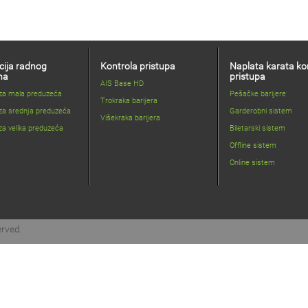
cija radnog
Kontrola pristupa
Naplata karata ko
na
pristupa
AIS Base HD
 za mala preduzeća
Pešačke barijere
Trokraka barijera
za srednja preduzeća
Garderobni sistem
Višekraka barijera
za velika preduzeća
Biletarski sistem
Offline sistem
Online sistem
erved.