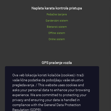
Naplata karata kontrola pristupa
Pešačke barijere
Garderobni sistem
Biletarski sistem
Offline sistem
Online sistem
GPS praćenje vozila
GPS/GPRS modul
Ova veb lokacija koristi kolačiće (cookies) i traži
I/O modul
vaše lične podatke da poboljšaju vaše iskustvo
GPS/GPRS software
pregledavanja. / This website uses cookies and
asks your personal data to enhance your browsing
experience. We are committed to protecting your
privacy and ensuring your data is handled in
compliance with the
General Data Protection
Regulation (GDPR)
.