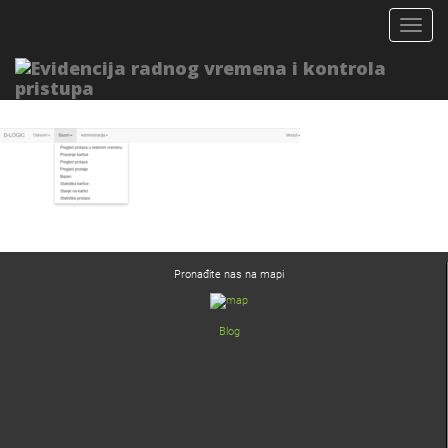
Togg
navig
Softver online sistema
Pronađite nas na mapi
Blog