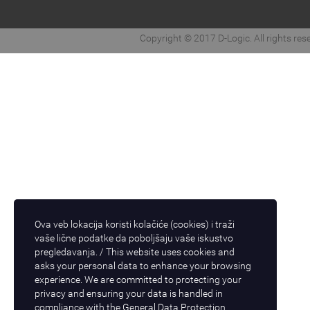
Copyright © 2017 D-Logic. All rights res
Ova veb lokacija koristi kolačiće (cookies) i traži
vaše lične podatke da poboljšaju vaše iskustvo
pregledavanja. / This website uses cookies and
asks your personal data to enhance your browsing
experience. We are committed to protecting your
privacy and ensuring your data is handled in
compliance with the
General Data Protection