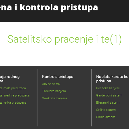
Početna
Proizvodi i uslug
Satelitsko pracenje i te(1)
cija radnog
Kontrola pristupa
Naplata karata ko
na
pristupa
AIS Base HD
 za mala preduzeća
Pešačke barijere
Trokraka barijera
za srednja preduzeća
Garderobni sistem
Višekraka barijera
za velika preduzeća
Biletarski sistem
Offline sistem
Online sistem