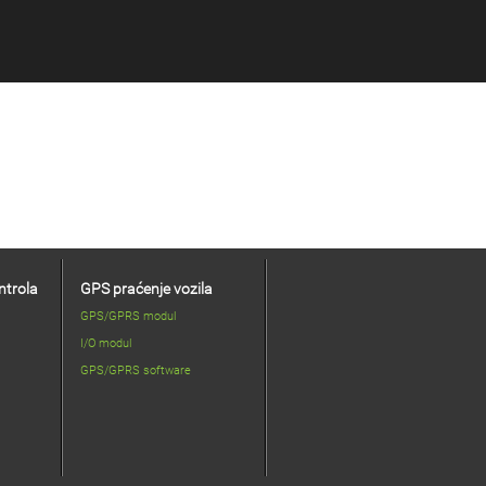
e
Podrška
O nama
Kontakt
ntrola
GPS praćenje vozila
GPS/GPRS modul
I/O modul
GPS/GPRS software