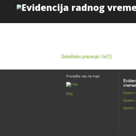
Satelitsko pracenje i te(1)
Pronađite nas na mapi
Eviden
vreme
Sistemi
Blog
Sistemi 
Sistemi 