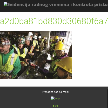
a2d0ba81bd830d30680f6a
Pronađite nas na mapi
Blog