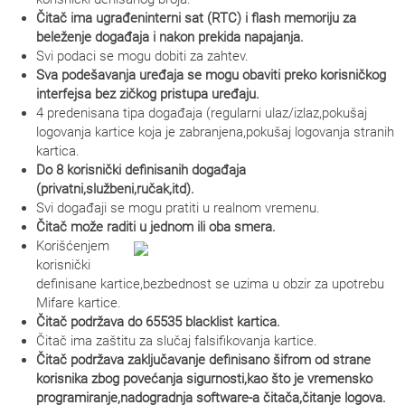
Čitač ima ugrađeninterni sat (RTC) i flash memoriju za
beleženje događaja i nakon prekida napajanja.
Svi podaci se mogu dobiti za zahtev.
Sva podešavanja uređaja se mogu obaviti preko korisničkog
interfejsa bez zičkog pristupa uređaju.
4 predenisana tipa događaja (regularni ulaz/izlaz,pokušaj
logovanja kartice koja je zabranjena,pokušaj logovanja stranih
kartica.
Do 8 korisnički definisanih događaja
(privatni,službeni,ručak,itd).
Svi događaji se mogu pratiti u realnom vremenu.
Čitač može raditi u jednom ili oba smera.
Korišćenjem
korisnički
definisane kartice,bezbednost se uzima u obzir za upotrebu
Mifare kartice.
Čitač podržava do 65535 blacklist kartica.
Čitač ima zaštitu za slučaj falsifikovanja kartice.
Čitač podržava zaključavanje definisano šifrom od strane
korisnika zbog povećanja sigurnosti,kao što je vremensko
programiranje,nadogradnja software-a čitača,čitanje logova.