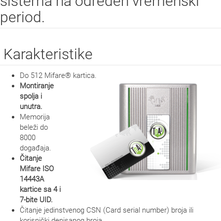
sistema na određen vremenski
period.
Karakteristike
Do 512 Mifare® kartica.
Montiranje
spolja i
unutra.
Memorija
beleži do
8000
događaja.
Čitanje
Mifare ISO
14443A
kartice sa 4 i
7-bite UID.
Čitanje jedinstvenog CSN (Card serial number) broja ili
korisnički denisanog broja.