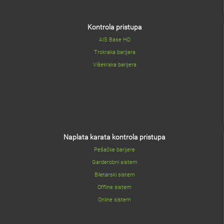
Kontrola pristupa
AIS Base HD
Trokraka barijera
Višekraka barijera
Naplata karata kontrola pristupa
Pešačke barijere
Garderobni sistem
Biletarski sistem
Offline sistem
Online sistem