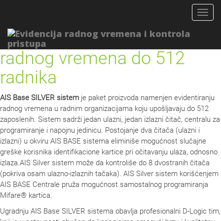
Togg
navig
Sistem za evidenciju
radnog vremena do 512
radnika
AIS Base SILVER sistem
je paket proizvoda namenjen evidentiranju
radnog vremena u radnim organizacijama koju upošljavaju do 512
zaposlenih. Sistem sadrži jedan ulazni, jedan izlazni čitač, centralu za
programiranje i napojnu jedinicu. Postojanje dva čitača (ulazni i
izlazni) u okviru AIS BASE sistema eliminiše mogućnost slučajne
greške korisnika identifikacione kartice pri očitavanju ulaza, odnosno
izlaza.AIS Silver sistem može da kontroliše do 8 dvostranih čitača
(pokriva osam ulazno-izlaznih tačaka). AIS Silver sistem korišćenjem
AIS BASE Centrale pruža mogućnost samostalnog programiranja
Mifare® kartica.
Ugradnju AIS Base SILVER sistema obavlja profesionalni D-Logic tim,