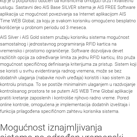
koji je u potpunosti obučen da korisnicima omogući brzu i kvalitetnu
uslugu. Sastavni deo AIS Base SILVER sitema je AIS FREE Software
aplikacija uz mogućnost povezivanja sa Internet aplikacijom AIS
Time WEB Global, za koju je svakom korisniku omogućeno besplatno
korišćenje u probnom periodu od 3 meseca.
AIS Silver i AIS Gold sistem pružaju korisniku sistema mogućnost
samostalnog i jednostavnog programiranja RFID kartica na
vremensko i prostorno ograničenje. Software dozvoljava devet
različitih opcija za određivanje limita za jednu RFID karticu, što pruža
mogućnost specifičnog definisanja kriterijuma za pristup. Sistem koji
se koristi u svrhu evidentiranja radnog vremena, može se bez
dodatnih ulaganja (nabavke novih uređaja) koristiti i kao sistem za
kontrolu pristupa. To se postiže minimalnim ulaganjem u razdvojanje
kontrolisanog prostora te se putem AIS WEB Time Global aplikacije
pratiti kretanje zaposlenih i kontroliše njihovo radno vreme. Pored
online kontrole, omogućena je implementacija dodatnih izveštaja i
funkcija prilagođena specifičnom zahtevu korisnika sistema.
Mogućnost iznajmljivanja